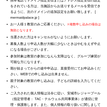
携帯電話でドメイン指定受信またはアドレス指定受信の設定
をされている方は、当施設からお送りするメールを受信でき
るように、次のドメインの追加設定をお願い致します。 [
mermaidpalace.jp ]
お一人様１教室のみご応募ください。
※複数申し込みの場合は
無効となります。
当選された方はキャンセルがないようにお願いします。
募集人数より申込人数が大幅に少ないときはやむをえず中止
になる場合がございます。
参加対象は教室の参加になんら支障はなく、グループ練習が
可能な方になります。
期が始まってからの途中申込は、直接受付にてお申込みくだ
さい。WEBでの申し込みは出来ません。
親子対象の教室の申し込みは、子どもの詳細を入力してくだ
さい。
ご入力された個人情報は法令に従い、安城市レジャープール
（指定管理者： TAC・テルウェル共同事業体）が適切に管
理・保護致します。また、個人情報の取り扱いに関しまして