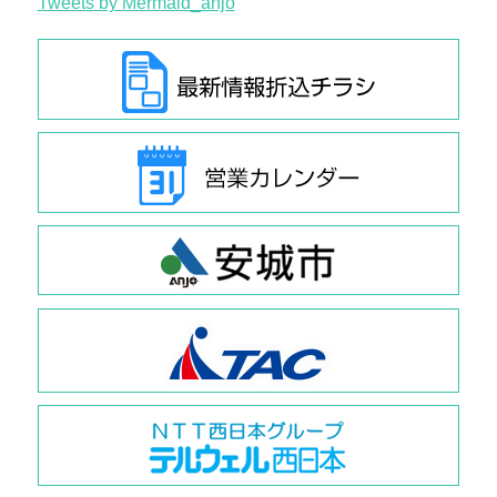
Tweets by Mermaid_anjo