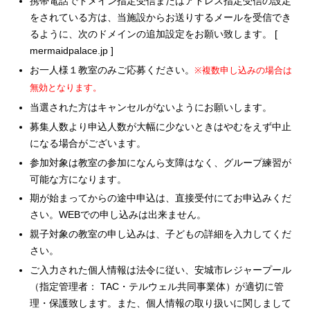
携帯電話でドメイン指定受信またはアドレス指定受信の設定
をされている方は、当施設からお送りするメールを受信でき
るように、次のドメインの追加設定をお願い致します。 [
mermaidpalace.jp ]
お一人様１教室のみご応募ください。
※複数申し込みの場合は
無効となります。
当選された方はキャンセルがないようにお願いします。
募集人数より申込人数が大幅に少ないときはやむをえず中止
になる場合がございます。
参加対象は教室の参加になんら支障はなく、グループ練習が
可能な方になります。
期が始まってからの途中申込は、直接受付にてお申込みくだ
さい。WEBでの申し込みは出来ません。
親子対象の教室の申し込みは、子どもの詳細を入力してくだ
さい。
ご入力された個人情報は法令に従い、安城市レジャープール
（指定管理者： TAC・テルウェル共同事業体）が適切に管
理・保護致します。また、個人情報の取り扱いに関しまして