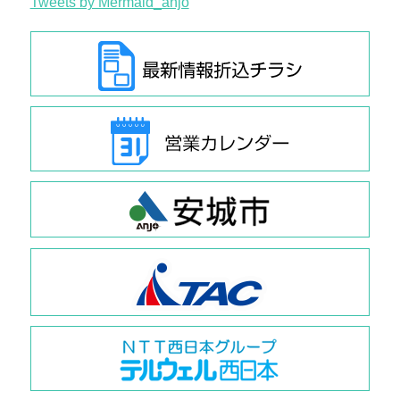
Tweets by Mermaid_anjo