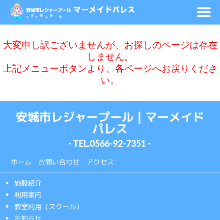
大変申し訳ございませんが、お探しのページは存在
しません。
上記メニューボタンより、各ページへお戻りくださ
い。
安城市レジャープール｜マーメイド
パレス
- TEL.
0566-92-7351
-
ホーム
お問い合わせ
アクセス
施設紹介
利用案内
教室利用（スクール）
お知らせ