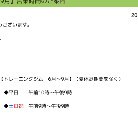
～9月】営業時間のご案内
20
うございます。
。
【トレーニングジム 6月～9月】（夏休み期間を除く）
 午前10時～午後9時
◆
土
日祝
午前9時～午後9時
を除く）