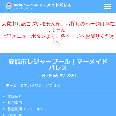
大変申し訳ございませんが、お探しのページは存在
しません。
上記メニューボタンより、各ページへお戻りくださ
い。
安城市レジャープール｜マーメイド
パレス
- TEL.
0566-92-7351
-
ホーム
お問い合わせ
アクセス
施設紹介
利用案内
教室利用（スクール）
お知らせ